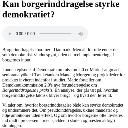
Kan borgerinddragelse styrke
demokratiet?
Borgerinddragelse boomer i Danmark. Men alt for ofte ender det
som demokratisk vinduespynt, uden en reel implementering af
borgernes input.
I anden episode af Demokratikommission 2.0 er Marie Langmach,
senioranalytiker i Tænketanken Mandag Morgen og projektleder for
projektet inviteret indenfor i studiet. Marie fortæller om
Demokratikommission 2,0's nye forundersøgelse om
Borgerinddragelse i praksis
. En analyse, der går tæt på, hvordan
borgerinddragelse faktisk bliver brugt – og hvad den fører til.
Vi taler om, hvorfor borgerinddragelse både kan styrke demokratiet
og underminere det. Om pseudoinddragelse, uklare mandater og
høje ambitioner uden effekt. Og om hvorfor borgerne ofte inviteres
ind midt i processen – men sjældent i starten og næsten aldrig i
slutningen.