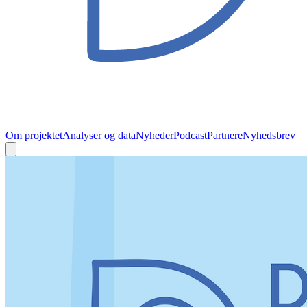
Om projektet
Analyser og data
Nyheder
Podcast
Partnere
Nyhedsbrev