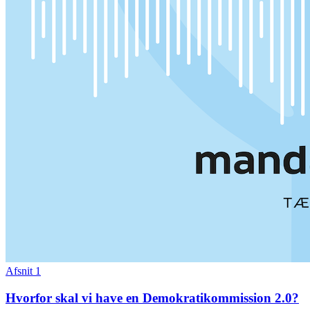
Afsnit 1
Hvorfor skal vi have en Demokratikommission 2.0?