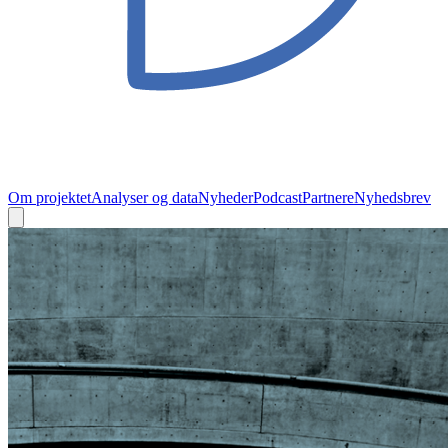
Om projektet
Analyser og data
Nyheder
Podcast
Partnere
Nyhedsbrev