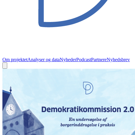
Om projektet
Analyser og data
Nyheder
Podcast
Partnere
Nyhedsbrev